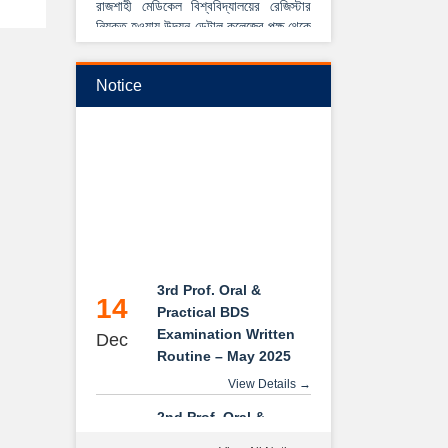
নিযুক্ত হওয়ায় উদয়ন ডেন্টাল কলেজের পক্ষ থেকে
আন্তরিক শুভেচ্ছা ও অভিনন্দন।
View Details →
Notice
২০২৫-২০২৬ইং শিক্ষাবর্ষে বেসরকারি ডেন্টাল
কলেজে বিডিএস কোর্সে ভর্তি বিজ্ঞপ্তি
3rd Prof. Oral &
14
Practical BDS
Examination Written
Dec
Routine – May 2025
View Details →
2nd Prof. Oral &
14
Practical BDS