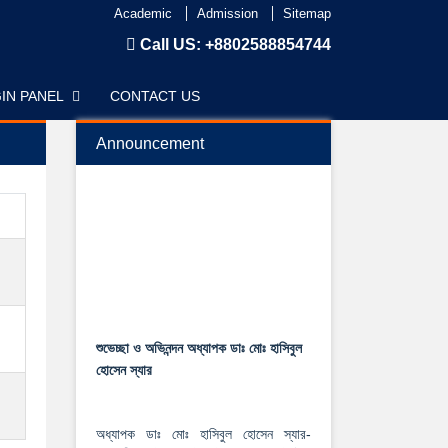
Academic
Admission
Sitemap
Call US:
+8802588854744
IN PANEL
CONTACT US
Announcement
শুভেচ্ছা ও অভিনন্দন অধ্যাপক ডাঃ মোঃ হাসিবুল
হোসেন স্যার
অধ্যাপক ডাঃ মোঃ হাসিবুল হোসেন স্যার-
রাজশাহী মেডিকেল বিশ্ববিদ্যালয়ের রেজিস্টার