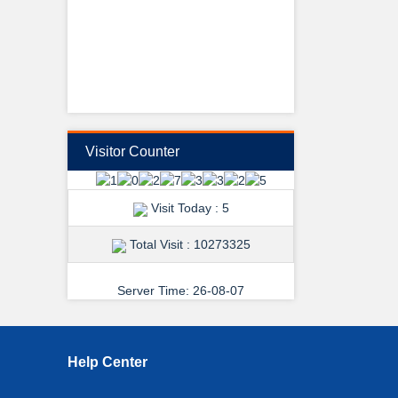
View Details →
Visitor Counter
শুভেচ্ছা ও অভিনন্দন
Visit Today : 5
Total Visit : 10273325
Server Time: 26-08-07
View Details →
Help Center