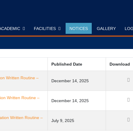
ACADEMIC
FACILITIES
NOTICES
GALLERY
LOG
Published Date
Download
ion Written Routine –
December 14, 2025
ion Written Routine –
December 14, 2025
ation Written Routine –
July 9, 2025