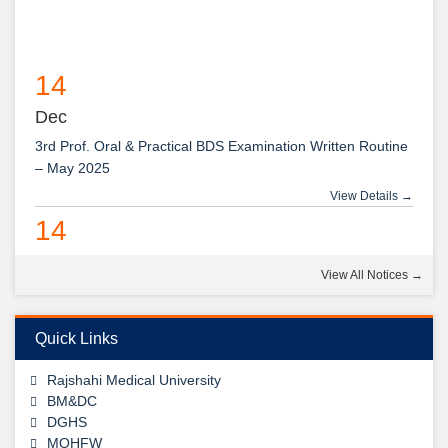
14
Dec
3rd Prof. Oral & Practical BDS Examination Written Routine
– May 2025
View Details →
14
Dec
View All Notices →
2nd Prof. Oral & Practical BDS Examination Written Routine
– May 2025
View Details →
Quick Links
09
Rajshahi Medical University
Jul
BM&DC
DGHS
1st, 2nd & 3rd Professional BDS Examination Written
MOHFW
View Details →