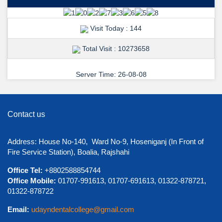
Visit Today : 144
Total Visit : 10273658
Server Time: 26-08-08
Contact us
View Details →
Address: House No-140, Ward No-9, Hoseniganj (In Front of
শুভেচ্ছা ও অভিনন্দন
Fire Service Station), Boalia, Rajshahi
Office Tel:
+8802588854744
Office Mobile:
01707-991613, 01707-691613, 01322-878721,
01322-878722
Email:
udayndentalcollege@gmail.com