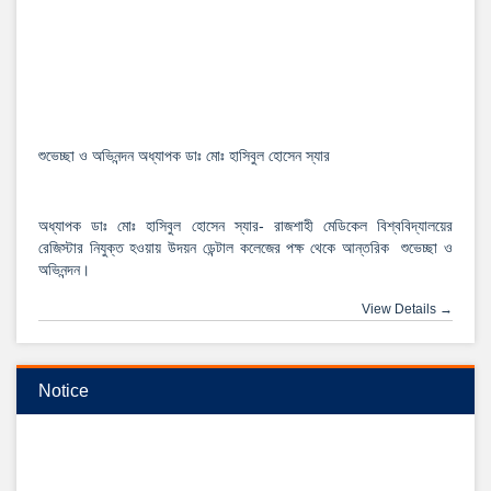
শুভেচ্ছা ও অভিনন্দন অধ্যাপক ডাঃ মোঃ হাসিবুল হোসেন স্যার
অধ্যাপক ডাঃ মোঃ হাসিবুল হোসেন স্যার- রাজশাহী মেডিকেল বিশ্ববিদ্যালয়ের
রেজিস্টার নিযুক্ত হওয়ায় উদয়ন ডেন্টাল কলেজের পক্ষ থেকে আন্তরিক শুভেচ্ছা ও
অভিনন্দন।
View Details →
২০২৫-২০২৬ইং শিক্ষাবর্ষে বেসরকারি ডেন্টাল কলেজে বিডিএস কোর্সে ভর্তি বিজ্ঞপ্তি
Notice