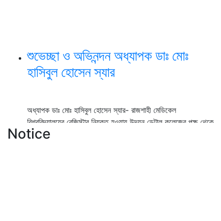
শুভেচ্ছা ও অভিনন্দন অধ্যাপক ডাঃ মোঃ
হাসিবুল হোসেন স্যার
অধ্যাপক ডাঃ মোঃ হাসিবুল হোসেন স্যার- রাজশাহী মেডিকেল
বিশ্ববিদ্যালয়ের রেজিস্টার নিযুক্ত হওয়ায় উদয়ন ডেন্টাল কলেজের পক্ষ থেকে
Notice
আন্তরিক শুভেচ্ছা ও অভিনন্দন।
View Details →
২০২৫-২০২৬ইং শিক্ষাবর্ষে বেসরকারি ডেন্টাল
কলেজে বিডিএস কোর্সে ভর্তি বিজ্ঞপ্তি