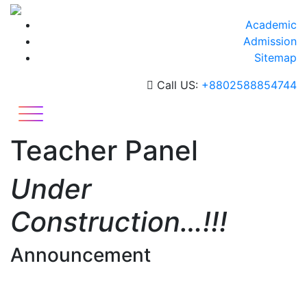
Skip
to
Academic
content
Admission
Sitemap
Call US:
+8802588854744
Teacher Panel
Under
Construction…!!!
Announcement