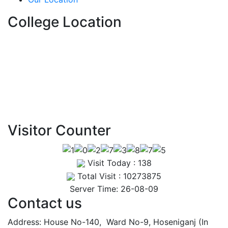
1st, 2nd & 3rd Professional
College Location
BDS Examination Written
Routine – May 2025
View Details →
Visitor Counter
Visit Today : 138
Total Visit : 10273875
Server Time: 26-08-09
Contact us
Address: House No-140, Ward No-9, Hoseniganj (In