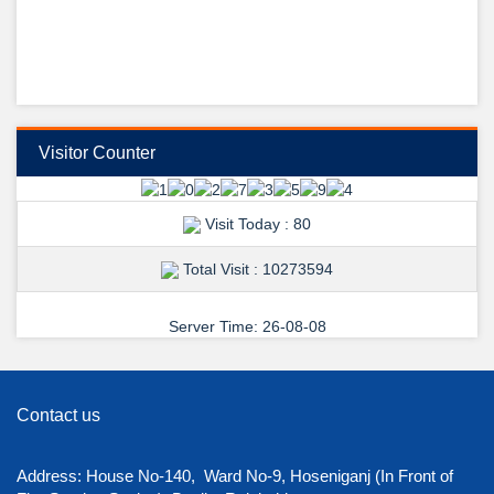
পক্ষ থেকে, শুভেচ্ছা ও অভিনন্দন জানান উদয়ন ডেন্টাল কলেজের ভারপ্রাপ্ত অধ্যক্ষ ডা:
হাসিবুল হাসান।
তারিখ: ২৬/০৯/২০২৪ইং
স্থির চিত্র: মো: আলি আবীর রানা।
View Details →
শুভেচ্ছা ও অভিনন্দন-
Visitor Counter
Visit Today : 80
Total Visit : 10273594
Server Time: 26-08-08
Contact us
Address: House No-140, Ward No-9, Hoseniganj (In Front of
View Details →