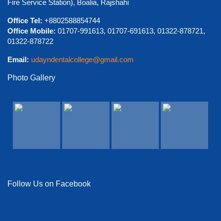
Fire Service Station), Boalia, Rajshahi
শুভেচ্ছা ও অভিনন্দন
Office Tel:
+8802588854744
Office Mobile:
01707-991613, 01707-691613, 01322-878721,
01322-878722
Email:
udayndentalcollege@gmail.com
Photo Gallery
View Details →
Follow Us on Facebook