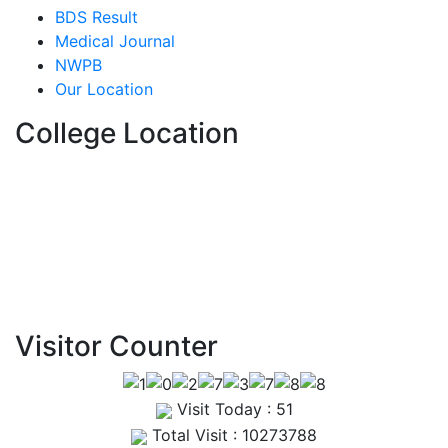
BDS Result
View Details →
Medical Journal
09
NWPB
Jul
Our Location
1st, 2nd & 3rd Professional
College Location
BDS Examination Written
Routine – May 2025
View Details →
Visitor Counter
Visit Today : 51
Total Visit : 10273788