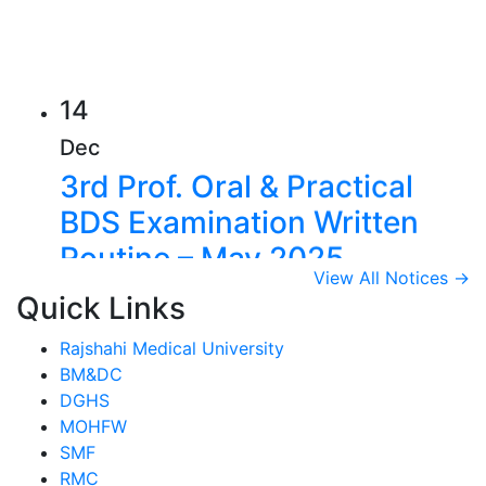
কলেজে বিডিএস কোর্সে ভর্তি বিজ্ঞপ্তি
14
Dec
3rd Prof. Oral & Practical
BDS Examination Written
Routine – May 2025
View All Notices →
View Details →
Quick Links
14
Rajshahi Medical University
Dec
BM&DC
2nd Prof. Oral & Practical
DGHS
BDS Examination Written
MOHFW
SMF
Routine – May 2025
RMC