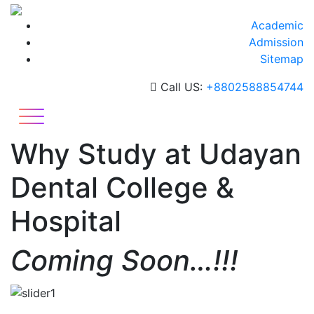
Skip
to
Academic
content
Admission
Sitemap
Call US:
+8802588854744
Why Study at Udayan
Dental College &
Hospital
Coming Soon…!!!