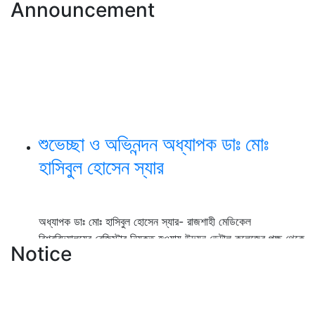
Announcement
শুভেচ্ছা ও অভিনন্দন অধ্যাপক ডাঃ মোঃ
হাসিবুল হোসেন স্যার
অধ্যাপক ডাঃ মোঃ হাসিবুল হোসেন স্যার- রাজশাহী মেডিকেল
বিশ্ববিদ্যালয়ের রেজিস্টার নিযুক্ত হওয়ায় উদয়ন ডেন্টাল কলেজের পক্ষ থেকে
Notice
আন্তরিক শুভেচ্ছা ও অভিনন্দন।
View Details →
২০২৫-২০২৬ইং শিক্ষাবর্ষে বেসরকারি ডেন্টাল