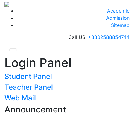
Skip
to
Academic
content
Admission
Sitemap
Call US:
+8802588854744
Login Panel
Student Panel
Teacher Panel
Web Mail
Announcement