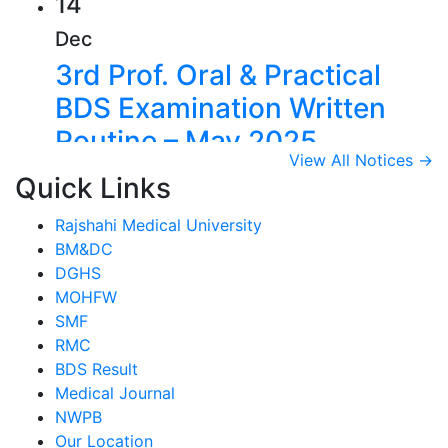
14
Dec
3rd Prof. Oral & Practical
BDS Examination Written
Routine – May 2025
View All Notices →
View Details →
Quick Links
14
Rajshahi Medical University
Dec
BM&DC
2nd Prof. Oral & Practical
DGHS
BDS Examination Written
MOHFW
SMF
Routine – May 2025
RMC
BDS Result
View Details →
Medical Journal
09
NWPB
Jul
Our Location