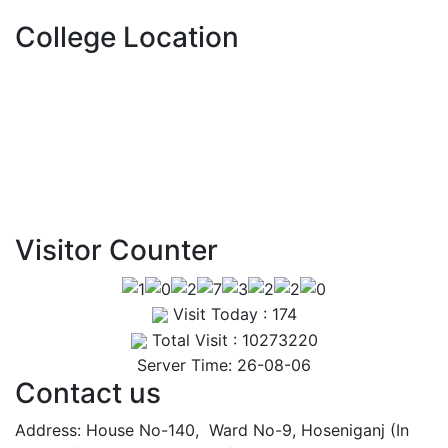
1st, 2nd & 3rd Professional
College Location
BDS Examination Written
Routine – May 2025
View Details →
Visitor Counter
Visit Today : 174
Total Visit : 10273220
Server Time: 26-08-06
Contact us
Address: House No-140, Ward No-9, Hoseniganj (In