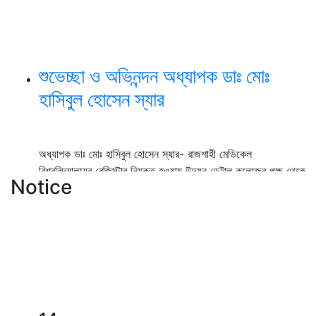
শুভেচ্ছা ও অভিনন্দন অধ্যাপক ডাঃ মোঃ
হাসিবুল হোসেন স্যার
অধ্যাপক ডাঃ মোঃ হাসিবুল হোসেন স্যার- রাজশাহী মেডিকেল
বিশ্ববিদ্যালয়ের রেজিস্টার নিযুক্ত হওয়ায় উদয়ন ডেন্টাল কলেজের পক্ষ থেকে
Notice
আন্তরিক শুভেচ্ছা ও অভিনন্দন।
View Details →
২০২৫-২০২৬ইং শিক্ষাবর্ষে বেসরকারি ডেন্টাল
কলেজে বিডিএস কোর্সে ভর্তি বিজ্ঞপ্তি