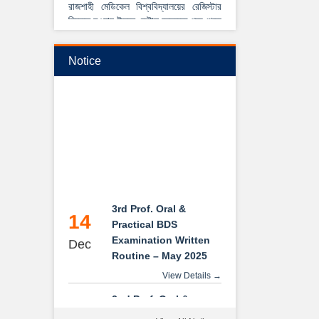
রাজশাহী মেডিকেল বিশ্ববিদ্যালয়ের রেজিস্টার
নিযুক্ত হওয়ায় উদয়ন ডেন্টাল কলেজের পক্ষ থেকে
আন্তরিক শুভেচ্ছা ও অভিনন্দন।
View Details →
Notice
২০২৫-২০২৬ইং শিক্ষাবর্ষে বেসরকারি ডেন্টাল
কলেজে বিডিএস কোর্সে ভর্তি বিজ্ঞপ্তি
3rd Prof. Oral &
14
Practical BDS
Examination Written
Dec
Routine – May 2025
View Details →
2nd Prof. Oral &
14
Practical BDS