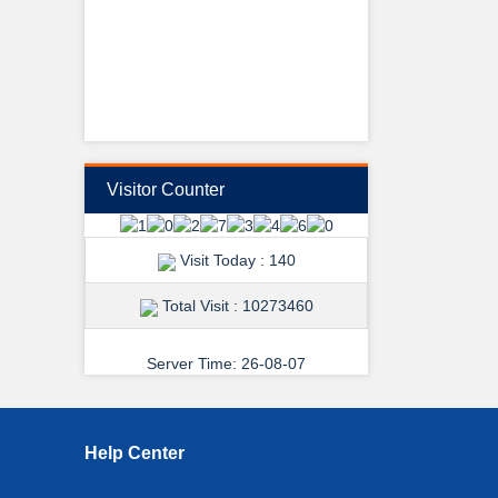
View Details →
Visitor Counter
শুভেচ্ছা ও অভিনন্দন
Visit Today : 140
Total Visit : 10273460
Server Time: 26-08-07
View Details →
Help Center