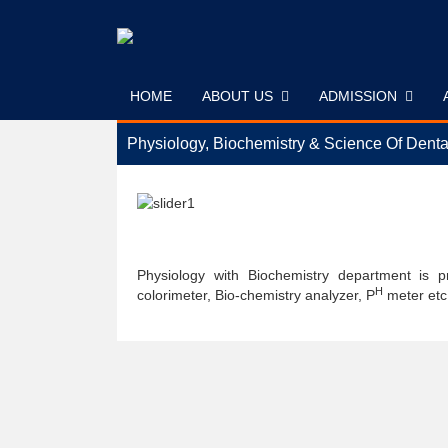
Skip
to
content
HOME
ABOUT US
ADMISSION
Physiology, Biochemistry & Science Of Denta
Physiology with Biochemistry department is 
H
colorimeter, Bio-chemistry analyzer, P
meter etc.