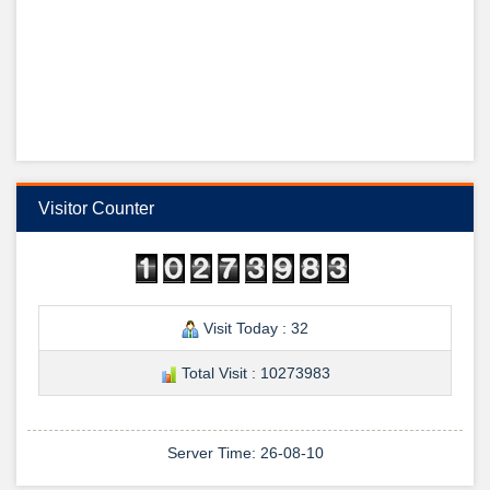
View Details →
শুভেচ্ছা ডা: আবুল হোসেন স্যার
Visitor Counter
ডা: মো: আবুল হোসেন
Visit Today : 32
ডেন্টাল ইউনিট প্রধান, রাজশাহী মেডিকেল কলেজ, রাজশাহী কে উদয়ন ডেন্টাল কলেজের
পক্ষ থেকে, শুভেচ্ছা ও অভিনন্দন জানান উদয়ন ডেন্টাল কলেজের ভারপ্রাপ্ত অধ্যক্ষ ডা:
Total Visit : 10273983
হাসিবুল হাসান।
তারিখ: ২৬/০৯/২০২৪ইং
স্থির চিত্র: মো: আলি আবীর রানা।
View Details →
Server Time: 26-08-10
শুভেচ্ছা ও অভিনন্দন-