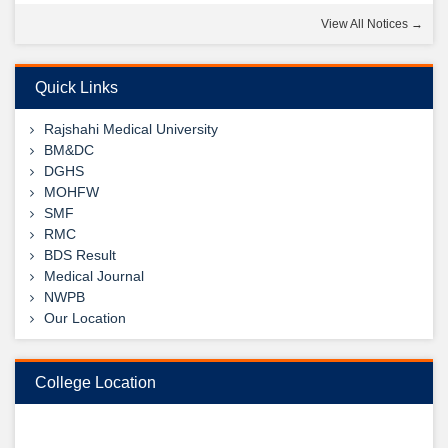
14
View All Notices →
Dec
2nd Prof. Oral & Practical BDS Examination Written Routine
– May 2025
Quick Links
View Details →
Rajshahi Medical University
09
BM&DC
DGHS
Jul
MOHFW
1st, 2nd & 3rd Professional BDS Examination Written
SMF
Routine – May 2025
RMC
BDS Result
View Details →
Medical Journal
NWPB
Our Location
College Location