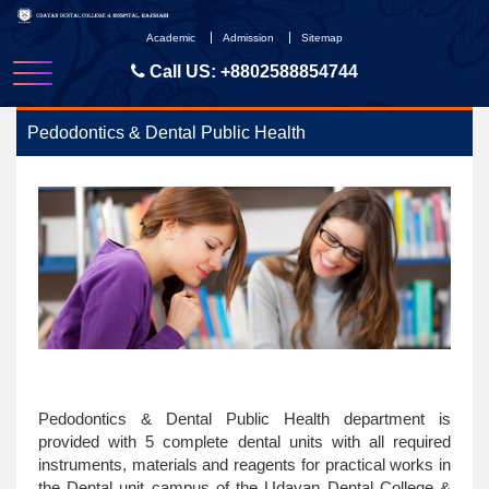
Skip
to
Academic
Admission
Sitemap
content
Call US:
+8802588854744
Pedodontics & Dental Public Health
Pedodontics & Dental Public Health department is
provided with 5 complete dental units with all required
instruments, materials and reagents for practical works in
the Dental unit campus of the Udayan Dental College &