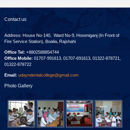
Contact us
Address: House No-140, Ward No-9, Hoseniganj (In Front of
Fire Service Station), Boalia, Rajshahi
Office Tel:
+8802588854744
Office Mobile:
01707-991613, 01707-691613, 01322-878721,
01322-878722
Email:
udayndentalcollege@gmail.com
Photo Gallery
View Details →
শুভেচ্ছা ও অভিনন্দন