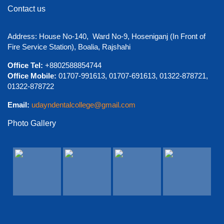
Contact us
Address: House No-140, Ward No-9, Hoseniganj (In Front of
View Details →
Fire Service Station), Boalia, Rajshahi
শুভেচ্ছা ও অভিনন্দন
Office Tel:
+8802588854744
Office Mobile:
01707-991613, 01707-691613, 01322-878721,
01322-878722
Email:
udayndentalcollege@gmail.com
Photo Gallery
View Details →