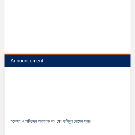
Announcement
শুভেচ্ছা ও অভিনন্দন অধ্যাপক ডাঃ মোঃ হাসিবুল হোসেন স্যার