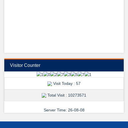
ডা: মো: আবুল হোসেন
ডেন্টাল ইউনিট প্রধান, রাজশাহী মেডিকেল কলেজ, রাজশাহী কে উদয়ন ডেন্টাল কলেজের
পক্ষ থেকে, শুভেচ্ছা ও অভিনন্দন জানান উদয়ন ডেন্টাল কলেজের ভারপ্রাপ্ত অধ্যক্ষ ডা:
হাসিবুল হাসান।
তারিখ: ২৬/০৯/২০২৪ইং
স্থির চিত্র: মো: আলি আবীর রানা।
View Details →
শুভেচ্ছা ও অভিনন্দন-
Visitor Counter
Visit Today : 57
Total Visit : 10273571
Server Time: 26-08-08