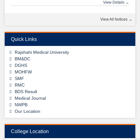
View Details →
14
View All Notices →
Dec
2nd Prof. Oral & Practical BDS Examination Written Routine
– May 2025
Quick Links
View Details →
Rajshahi Medical University
09
BM&DC
DGHS
Jul
MOHFW
1st, 2nd & 3rd Professional BDS Examination Written
SMF
View Details →
Routine – May 2025
RMC
শুভেচ্ছা ডা: আবুল হোসেন স্যার
BDS Result
View Details →
Medical Journal
NWPB
Our Location
College Location