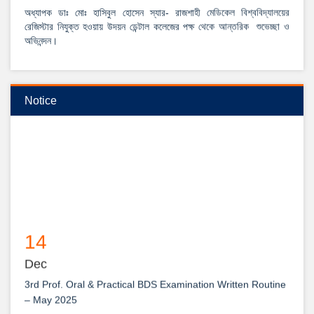
অধ্যাপক ডাঃ মোঃ হাসিবুল হোসেন স্যার- রাজশাহী মেডিকেল বিশ্ববিদ্যালয়ের
রেজিস্টার নিযুক্ত হওয়ায় উদয়ন ডেন্টাল কলেজের পক্ষ থেকে আন্তরিক শুভেচ্ছা ও
অভিনন্দন।
View Details →
২০২৫-২০২৬ইং শিক্ষাবর্ষে বেসরকারি ডেন্টাল কলেজে বিডিএস কোর্সে ভর্তি বিজ্ঞপ্তি
Notice
14
Dec
3rd Prof. Oral & Practical BDS Examination Written Routine
– May 2025