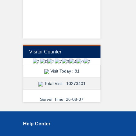
View Details →
Visitor Counter
শুভেচ্ছা ও অভিনন্দন
Visit Today : 81
Total Visit : 10273401
Server Time: 26-08-07
View Details →
Help Center