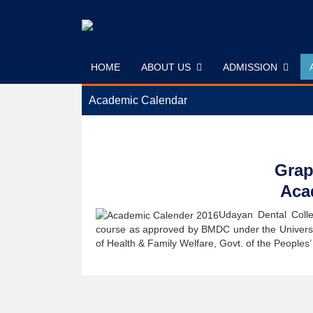
Skip
to
content
HOME
ABOUT US
ADMISSION
Academic Calendar
Grap
Aca
Udayan Dental Colle
course as approved by BMDC under the Universit
of Health & Family Welfare, Govt. of the Peoples’ 