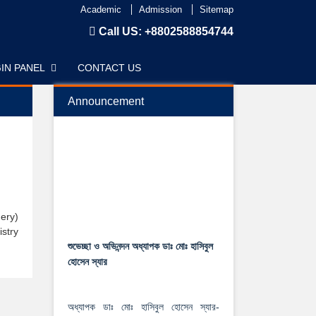
Academic
Admission
Sitemap
Call US:
+8802588854744
IN PANEL
CONTACT US
Announcement
ery)
stry
শুভেচ্ছা ও অভিনন্দন অধ্যাপক ডাঃ মোঃ হাসিবুল
হোসেন স্যার
অধ্যাপক ডাঃ মোঃ হাসিবুল হোসেন স্যার-
রাজশাহী মেডিকেল বিশ্ববিদ্যালয়ের রেজিস্টার