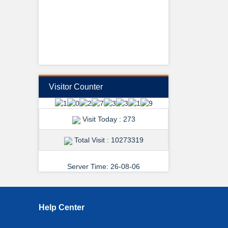
View Details →
শুভেচ্ছা ও অভিনন্দন
Visitor Counter
Visit Today : 273
Total Visit : 10273319
Server Time: 26-08-06
View Details →
Help Center