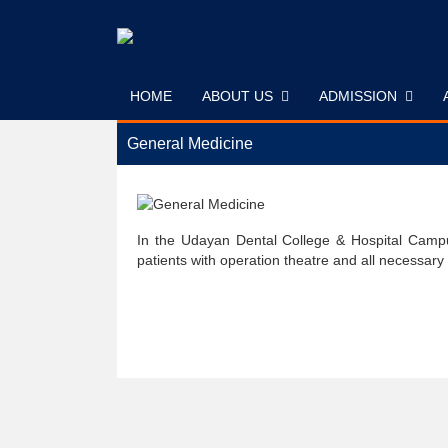
Skip
to
content
HOME
ABOUT US
ADMISSION
General Medicine
In the Udayan Dental College & Hospital Campu
patients with operation theatre and all necessary 