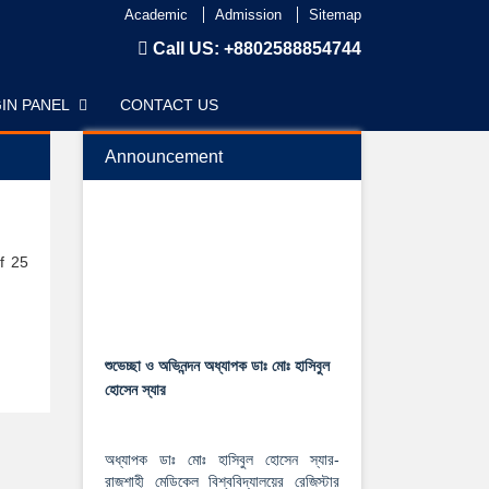
Academic
Admission
Sitemap
Call US:
+8802588854744
IN PANEL
CONTACT US
Announcement
f 25
শুভেচ্ছা ও অভিনন্দন অধ্যাপক ডাঃ মোঃ হাসিবুল
হোসেন স্যার
অধ্যাপক ডাঃ মোঃ হাসিবুল হোসেন স্যার-
রাজশাহী মেডিকেল বিশ্ববিদ্যালয়ের রেজিস্টার