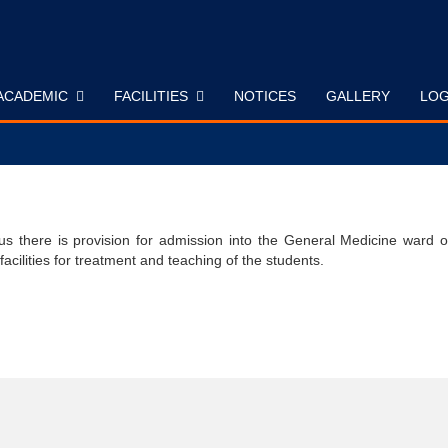
ACADEMIC
FACILITIES
NOTICES
GALLERY
LOG
s there is provision for admission into the General Medicine ward o
facilities for treatment and teaching of the students.