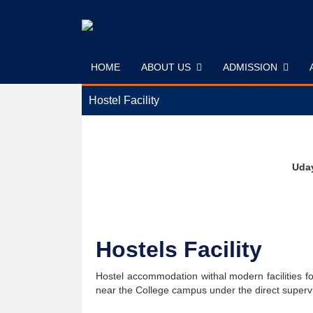
Skip
to
content
HOME
ABOUT US
ADMISSION
Hostel Facility
Uday
Hostels Facility
Hostel accommodation withal modern facilities fo
near the College campus under the direct super