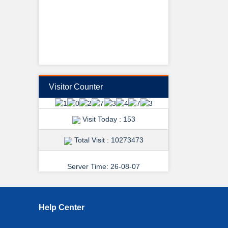
View Details →
Visitor Counter
শুভেচ্ছা ও অভিনন্দন
Visit Today : 153
Total Visit : 10273473
Server Time: 26-08-07
View Details →
Help Center