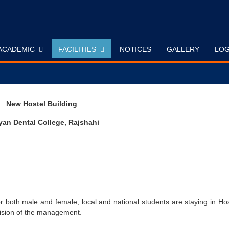
ACADEMIC
FACILITIES
NOTICES
GALLERY
LOG
New Hostel Building
an Dental College, Rajshahi
r both male and female, local and national students are staying in Ho
vision of the management.