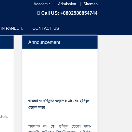
Academic
Admission
Sitemap
Call US:
+8802588854744
IN PANEL
CONTACT US
Announcement
শুভেচ্ছা ও অভিনন্দন অধ্যাপক ডাঃ মোঃ হাসিবুল
হোসেন স্যার
stels
অধ্যাপক ডাঃ মোঃ হাসিবুল হোসেন স্যার-
রাজশাহী মেডিকেল বিশ্ববিদ্যালয়ের রেজিস্টার