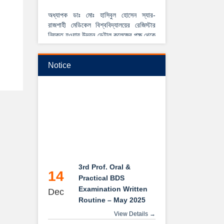
অধ্যাপক ডাঃ মোঃ হাসিবুল হোসেন স্যার-
রাজশাহী মেডিকেল বিশ্ববিদ্যালয়ের রেজিস্টার
নিযুক্ত হওয়ায় উদয়ন ডেন্টাল কলেজের পক্ষ থেকে
আন্তরিক শুভেচ্ছা ও অভিনন্দন।
View Details →
Notice
২০২৫-২০২৬ইং শিক্ষাবর্ষে বেসরকারি ডেন্টাল
কলেজে বিডিএস কোর্সে ভর্তি বিজ্ঞপ্তি
3rd Prof. Oral &
14
Practical BDS
Examination Written
Dec
Routine – May 2025
View Details →