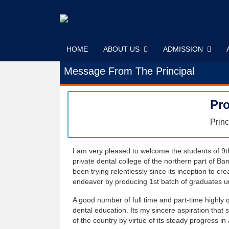
Skip
to
content
HOME
ABOUT US
ADMISSION
Message From The Principal
Pro
Princ
I am very pleased to welcome the students of 9t
private dental college of the northern part of Ba
been trying relentlessly since its inception to
endeavor by producing 1st batch of graduates un
A good number of full time and part-time highly q
dental education. Its my sincere aspiration that s
of the country by virtue of its steady progress in