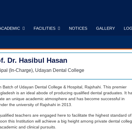
ACADEMIC
FACILITIES
NOTICES
GALLERY
LOG
f. Dr. Hasibul Hasan
ipal (In-Charge), Udayan Dental College
h Batch of Udayan Dental College & Hospital, Rajshahi. This premier
ngladesh is an ideal abode of producing qualified dental graduates. It h
 create an unique academic atmosphere and has become successful in
der the university of Rajshahi in 2013.
ualified teachers are engaged here to facilitate the highest standard of
oon this Institution will achieve a big height among private dental colle
 academic and clinical pursuits.