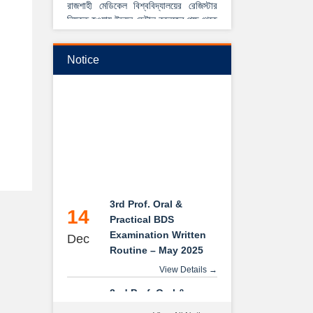
নিযুক্ত হওয়ায় উদয়ন ডেন্টাল কলেজের পক্ষ থেকে
আন্তরিক শুভেচ্ছা ও অভিনন্দন।
View Details →
Notice
২০২৫-২০২৬ইং শিক্ষাবর্ষে বেসরকারি ডেন্টাল
কলেজে বিডিএস কোর্সে ভর্তি বিজ্ঞপ্তি
3rd Prof. Oral &
14
Practical BDS
Examination Written
Dec
Routine – May 2025
View Details →
2nd Prof. Oral &
14
Practical BDS