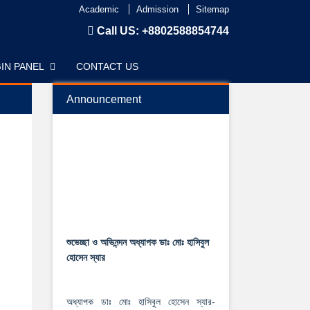
Academic
Admission
Sitemap
Call US:
+8802588854744
IN PANEL
CONTACT US
Announcement
শুভেচ্ছা ও অভিনন্দন অধ্যাপক ডাঃ মোঃ হাসিবুল
হোসেন স্যার
অধ্যাপক ডাঃ মোঃ হাসিবুল হোসেন স্যার-
রাজশাহী মেডিকেল বিশ্ববিদ্যালয়ের রেজিস্টার