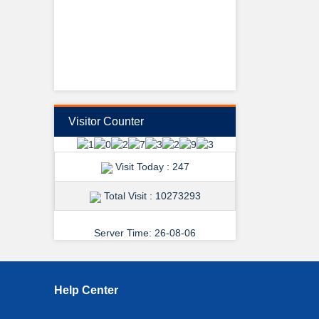
View Details →
Visitor Counter
শুভেচ্ছা ও অভিনন্দন
Visit Today : 247
Total Visit : 10273293
Server Time: 26-08-06
View Details →
Help Center