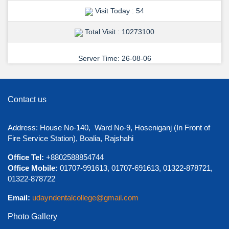
Visit Today : 54
Total Visit : 10273100
Server Time: 26-08-06
Contact us
Address: House No-140, Ward No-9, Hoseniganj (In Front of
View Details →
Fire Service Station), Boalia, Rajshahi
শুভেচ্ছা ও অভিনন্দন
Office Tel:
+8802588854744
Office Mobile:
01707-991613, 01707-691613, 01322-878721,
01322-878722
Email:
udayndentalcollege@gmail.com
Photo Gallery