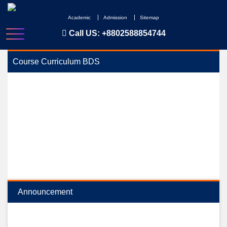
Skip
to
Academic
Admission
Sitemap
content
Call US:
+8802588854744
Course Curriculum BDS
Announcement