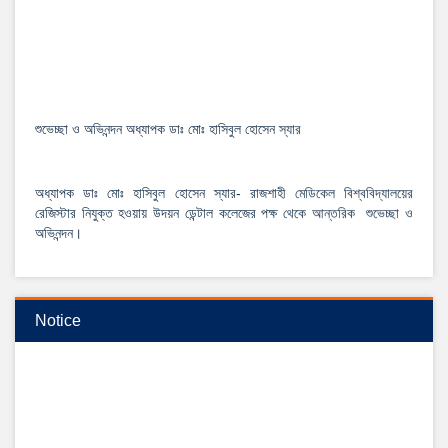
শুভেচ্ছা ও অভিনন্দন অধ্যাপক ডাঃ মোঃ হাসিবুল হোসেন স্যার
অধ্যাপক ডাঃ মোঃ হাসিবুল হোসেন স্যার- রাজশাহী মেডিকেল বিশ্ববিদ্যালয়ের
রেজিস্টার নিযুক্ত হওয়ায় উদয়ন ডেন্টাল কলেজের পক্ষ থেকে আন্তরিক শুভেচ্ছা ও
অভিনন্দন।
View Details →
২০২৫-২০২৬ইং শিক্ষাবর্ষে বেসরকারি ডেন্টাল কলেজে বিডিএস কোর্সে ভর্তি বিজ্ঞপ্তি
Notice