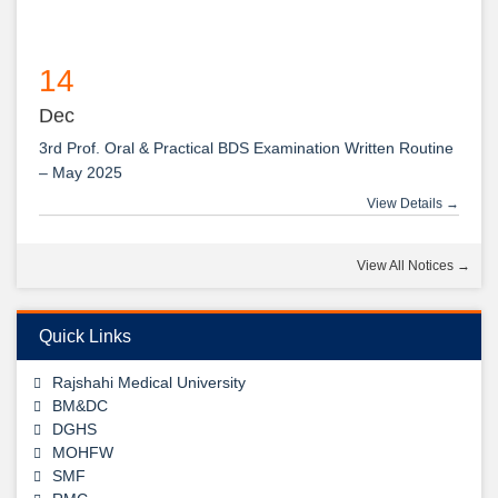
14
Dec
3rd Prof. Oral & Practical BDS Examination Written Routine
– May 2025
View Details →
14
View All Notices →
Dec
2nd Prof. Oral & Practical BDS Examination Written Routine
– May 2025
Quick Links
View Details →
Rajshahi Medical University
09
BM&DC
DGHS
Jul
MOHFW
1st, 2nd & 3rd Professional BDS Examination Written
SMF
View Details →
Routine – May 2025